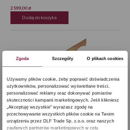
2 599,00 zł
Dodaj do koszyka
Zgoda
Szczegóły
O plikach cookies
Używamy plików cookie, żeby poprawić doświadczenia 
użytkowników, personalizować wyświetlane treści, 
personalizować reklamy oraz dokonywać pomiarów 
skuteczności kampanii marketingowych. Jeśli klikniesz 
„Akceptuję wszystkie” wyrażasz zgodę na 
przechowywanie wszystkich plików cookie na Twoim 
Zestaw noży COMPLETE PROFESSIONAL OLIVE
urządzeniu przez DLF Trade Sp. z.o.o. oraz naszych 
WOOD
zaufanych partnerów marketingowych w celu 