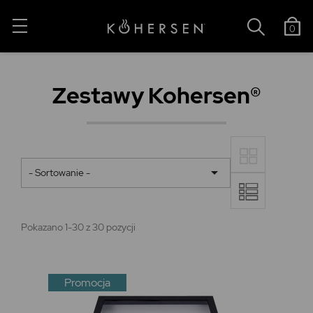
0
Zestawy Kohersen®

- Sortowanie -
Pokazano 1-30 z 30 pozycji
Promocja