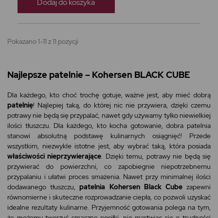
Dodaj do koszyka
Pokazano 1-11 z 11 pozycji
Najlepsze patelnie – Kohersen BLACK CUBE
Dla każdego, kto choć trochę gotuje, ważne jest, aby mieć dobrą
patelnię
! Najlepiej taką, do której nic nie przywiera, dzięki czemu
potrawy nie będą się przypalać, nawet gdy używamy tylko niewielkiej
ilości tłuszczu. Dla każdego, kto kocha gotowanie, dobra patelnia
stanowi absolutną podstawę kulinarnych osiągnięć! Przede
wszystkim, niezwykle istotne jest, aby wybrać taką, która posiada
właściwości nieprzywierające
. Dzięki temu, potrawy nie będą się
przywierać do powierzchni, co zapobiegnie niepotrzebnemu
przypalaniu i ułatwi proces smażenia. Nawet przy minimalnej ilości
dodawanego tłuszczu,
patelnia Kohersen Black Cube
zapewni
równomierne i skuteczne rozprowadzanie ciepła, co pozwoli uzyskać
idealne rezultaty kulinarne. Przyjemność gotowania polega na tym,
że możemy tworzyć smaczne posiłki, nie martwiąc się o trudności