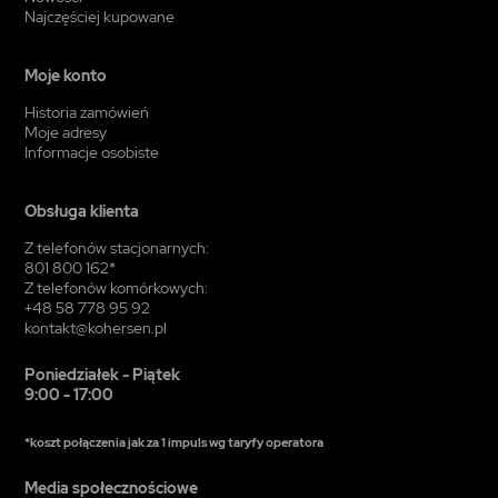
Najczęściej kupowane
Moje konto
Historia zamówień
Moje adresy
Informacje osobiste
Obsługa klienta
Z telefonów stacjonarnych:
801 800 162*
Z telefonów komórkowych:
+48 58 778 95 92
kontakt@kohersen.pl
Poniedziałek - Piątek
9:00 - 17:00
*koszt połączenia jak za 1 impuls wg taryfy operatora
Media społecznościowe