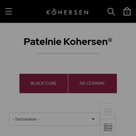
0
Patelnie Kohersen®
BLACK CUBE
NX CERAMIC

- Sortowanie -