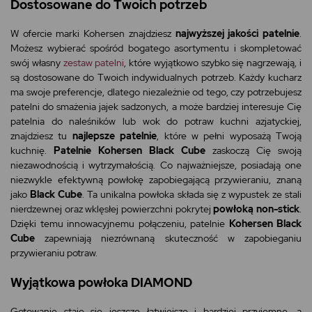
Dostosowane do Twoich potrzeb
W ofercie marki Kohersen znajdziesz
najwyższej jakości patelnie
.
Możesz wybierać spośród bogatego asortymentu i skompletować
swój własny
zestaw patelni
, które wyjątkowo szybko się nagrzewają, i
są dostosowane do Twoich indywidualnych potrzeb. Każdy kucharz
ma swoje preferencje, dlatego niezależnie od tego, czy potrzebujesz
patelni do smażenia jajek sadzonych, a może bardziej interesuje Cię
patelnia do naleśników lub wok do potraw kuchni azjatyckiej,
znajdziesz tu
najlepsze patelnie
, które w pełni wyposażą Twoją
kuchnię.
Patelnie Kohersen Black Cube
zaskoczą Cię swoją
niezawodnością i wytrzymałością. Co najważniejsze, posiadają one
niezwykle efektywną powłokę zapobiegającą przywieraniu, znaną
jako
Black Cube
. Ta unikalna powłoka składa się z wypustek ze stali
nierdzewnej oraz wklęsłej powierzchni pokrytej
powłoką non-stick
.
Dzięki temu innowacyjnemu połączeniu, patelnie
Kohersen Black
Cube
zapewniają niezrównaną skuteczność w zapobieganiu
przywieraniu potraw.
Wyjątkowa powłoka DIAMOND
Gotowanie staje się jeszcze łatwiejsze i bardziej przyjemne, a