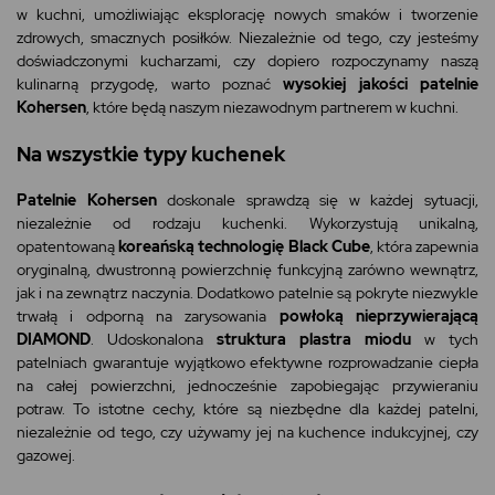
w kuchni, umożliwiając eksplorację nowych smaków i tworzenie
zdrowych, smacznych posiłków. Niezależnie od tego, czy jesteśmy
doświadczonymi kucharzami, czy dopiero rozpoczynamy naszą
kulinarną przygodę, warto poznać
wysokiej jakości patelnie
Kohersen
, które będą naszym niezawodnym partnerem w kuchni.
Na wszystkie typy kuchenek
Patelnie Kohersen
doskonale sprawdzą się w każdej sytuacji,
niezależnie od rodzaju kuchenki. Wykorzystują unikalną,
opatentowaną
koreańską technologię Black Cube
, która zapewnia
oryginalną, dwustronną powierzchnię funkcyjną zarówno wewnątrz,
jak i na zewnątrz naczynia. Dodatkowo patelnie są pokryte niezwykle
trwałą i odporną na zarysowania
powłoką nieprzywierającą
DIAMOND
. Udoskonalona
struktura plastra miodu
w tych
patelniach gwarantuje wyjątkowo efektywne rozprowadzanie ciepła
na całej powierzchni, jednocześnie zapobiegając przywieraniu
potraw. To istotne cechy, które są niezbędne dla każdej patelni,
niezależnie od tego, czy używamy jej na kuchence indukcyjnej, czy
gazowej.