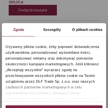
399,00 zł
Dodaj do koszyka
Zgoda
Szczegóły
O plikach cookies
Używamy plików cookie, żeby poprawić doświadczenia 
użytkowników, personalizować wyświetlane treści, 
personalizować reklamy oraz dokonywać pomiarów 
skuteczności kampanii marketingowych. Jeśli klikniesz 
„Akceptuję wszystkie” wyrażasz zgodę na 
przechowywanie wszystkich plików cookie na Twoim 
urządzeniu przez DLF Trade Sp. z.o.o. oraz naszych 
zaufanych partnerów marketingowych w celu 
Patelnia z powłoką DIAMOND Kohersen Black Cube
usprawnienia korzystania z nawigacji strony, 
24 cm, 1,7 l
analizowania wykorzystania strony i wsparcia naszych 
działań marketingowych. Możesz też zarządzać nimi 
Patelnia Kohersen BLACK CUBE o pojemności 1,7 l i