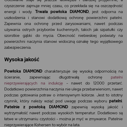
czyszczenie zajmuje mniej czasu, co przekłada się na oszczędność
energii i wody.
Trwała powłoka DIAMOND
, jest odporna na
uszkodzenia i stanowi dodatkową ochronę powierzchni patelni.
Zapewnia ona ochronę przed zarysowaniami, nawet podczas
używania ostrych przyborów kuchennych, takich jak szpatułki czy
szorstkie gąbki do mycia. Obecność niebieskiej poświaty na
powierzchni naczynia stanowi widoczną oznakę tego wyjątkowego
zabezpieczenia.
Wysoka jakość
Powłoka DIAMOND
charakteryzuje się wysoką odpornością na
ścieranie, zapewniając długotrwałą ochronę
patelni
nieprzywierających na indukcję
- nawet do 12000 przetarć.
Dodatkowo powierzchnia naczynia nie ulega przebarwieniom, nawet
podczas gotowania potraw o intensywnym kolorze. Jest to istotny
czynnik, który należy wziąć pod uwagę podczas wyboru
patelni
.
Patelnie z powłoką DIAMOND
zapewnią wysoką jakość i
wytrzymałość nawet podczas wysokich temperatur. Dodatkowo są
łatwe w utrzymaniu czystości - można je myć w zmywarce. Patelnie
nieprzywierające Kohersen to wybór na lata.