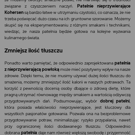
związane z czyszczeniem naczyń.
Patelnie nieprzywierające
Kohersen
są bardzo łatwe w utrzymaniu czystości, co oznacza, że nie
trzeba poświęcać dużo czasu na ich gruntowne szorowanie. Możemy
skupić się na eksperymentowaniu z różnymi smakami i technikami,
wiedząc, że nasza patelnia będzie gotowa na kolejne wyzwania
kulinarnego świata.
Zmniejsz ilość tłuszczu
Ponadto warto pamiętać, że odpowiednio zaprojektowana
patelnia
z nieprzywierającą powłoką
może mieć pozytywny wpływ na nasze
zdrowie. Dzięki temu, że nie musimy używać dużej ilości tłuszczu do
smażenia, możemy zmniejszyć ilość kalorii w naszych potrawach. Ta
korzyść z pewnością docenią osoby dbające o zdrową dietę, które
pragną utrzymać równowagę między smakiem a wartością odżywczą
przygotowywanych dań. Podsumowując, wybór
dobrej patelni
,
która posiada właściwości nieprzywierające, jest kluczowy dla
wszystkich pasjonatów gotowania. Pozwala ona na bezproblemowe
przygotowywanie potraw, minimalizując ryzyko przypalania, nawet
przy ograniczonej ilości dodawanego tłuszczu. Odpowiednio
dobrana
patelnia
daje nam również większą swobodę i przyjemność