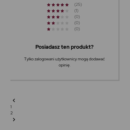
(25)
(1)
(0)
(0)
(0)
Posiadasz ten produkt?
Tylko zalogowani użytkownicy mogą dodawać
opinię.
chevron_left
1
2
chevron_right