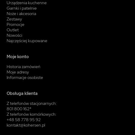
Urządzenia kuchenne
Garnki i patelnie
Noże i akcesoria
Zestawy
Promocje
Outlet
Nowości
Najczęściej kupowane
Moje konto
Historia zamówień
Moje adresy
Informacje osobiste
Obsługa klienta
Z telefonów stacjonarnych:
801 800 162*
Z telefonów komórkowych:
+48 58 778 95 92
kontakt@kohersen.pl