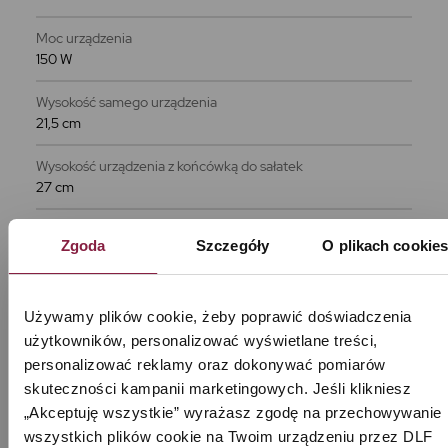
Moc urządzenia
150 W
Wysokość samego urządzenia
21,5 cm
Wysokość urządzenia z końcówką do sałatek
27 cm
Wysokość urządzenia z końcówką do lodów
Zgoda
Szczegóły
O plikach cookie
28 cm
Wymiary podstawy
15,5 x 18,5 cm (szer. x dł.)
Używamy plików cookie, żeby poprawić doświadczenia 
użytkowników, personalizować wyświetlane treści, 
Waga urządzenia bez dodatków
personalizować reklamy oraz dokonywać pomiarów 
1,23 kg
skuteczności kampanii marketingowych. Jeśli klikniesz 
„Akceptuję wszystkie” wyrażasz zgodę na przechowywanie 
Waga urządzenia ze wszystkimi dodatkami
wszystkich plików cookie na Twoim urządzeniu przez DLF 
2,03 kg