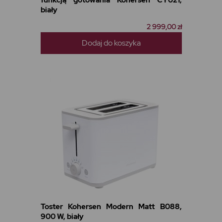
funkcją gotowania Kohersen CY021,
biały
2 999,00 zł
Dodaj do koszyka
Toster Kohersen Modern Matt B088,
900 W, biały