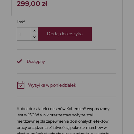
299,00 zł
Ilość
Dodaj do koszyka
Dostępny
Wysyłka w poniedziałek
Robot do sałatek i deserów Kohersen® wyposażony
jest w 150 W silnik oraz zestaw noży ze stali
nierdzewnej dla zapewnienia doskonałych efektów
pracy urządzenia. Z łatwością pokroisz marchew w
plastry, ogórek stanie się pyszną mizerią w zaledwie