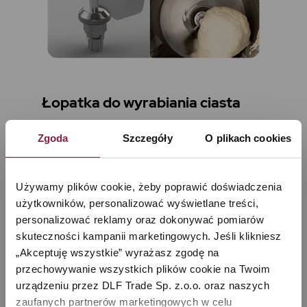
Łopatka do wyrabiania ciasta
Specjalnie wyprofilowana do ugniatania i wyrabiania
Zgoda
Szczegóły
O plikach cookies
ciasta. W idealny sposób przygotujesz ciasto na pizzę
czy focaccię – nawet najgęstsze ciasto nie jest dla
niej problemem! Z łatwością przygotujesz domowe
Używamy plików cookie, żeby poprawić doświadczenia 
pieczywo czy ulubione ciasto dla swoich najbliższych.
użytkowników, personalizować wyświetlane treści, 
personalizować reklamy oraz dokonywać pomiarów 
skuteczności kampanii marketingowych. Jeśli klikniesz 
„Akceptuję wszystkie” wyrażasz zgodę na 
przechowywanie wszystkich plików cookie na Twoim 
urządzeniu przez DLF Trade Sp. z.o.o. oraz naszych 
zaufanych partnerów marketingowych w celu 