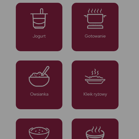
Jogurt
Gotowanie
Owsianka
Kleik ryżowy