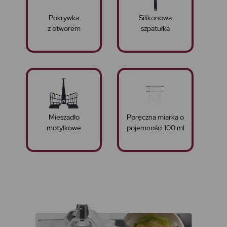
Pokrywka
Silikonowa
z otworem
szpatułka
Mieszadło
Poręczna miarka o
motylkowe
pojemności 100 ml