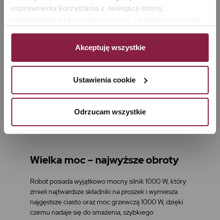
usprawnienia korzystania z nawigacji strony, 
analizowania wykorzystania strony i wsparcia naszych 
działań marketingowych. Możesz też zarządzać nimi 
samodzielnie poprzez wybranie opcji „Ustawienia 
Akceptuję wszystkie
cookie”. Więcej informacji znajdziesz w naszej 
Polityce 
prywatności
. W związku z korzystaniem z cookies w 
celu personalizacji reklam i dokonywania pomiarów 
Ustawienia cookie
skuteczności kampanii marketingowych, dane mogą być 
udostępniane Google LLC; więcej informacji można 
Odrzucam wszystkie
znaleźć 
tutaj
Wielka moc – najwyższe obroty
Robot posiada wyjątkowo mocny silnik 1000 W, który
zmieli najtwardsze składniki na proszek i wymiesza
najgęstsze ciasto oraz moc grzewczą 1000 W, dzięki
czemu nadaje się do smażenia, szybkiego