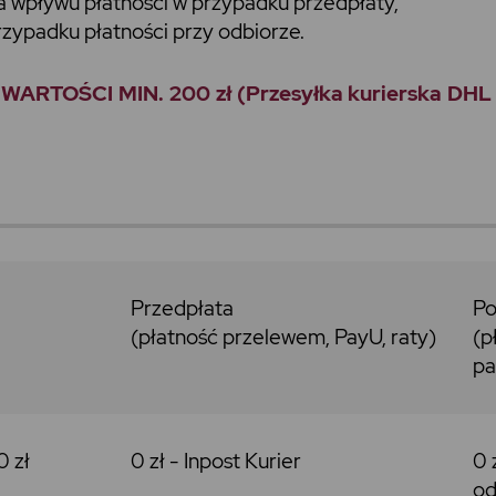
 wpływu płatności w przypadku przedpłaty,
ypadku płatności przy odbiorze.
ŚCI MIN. 200 zł (Przesyłka kurierska DHL prz
Przedpłata
Po
(płatność przelewem, PayU, raty)
(p
pa
0 zł
0 zł -
Inpost
Kurier
0 
od