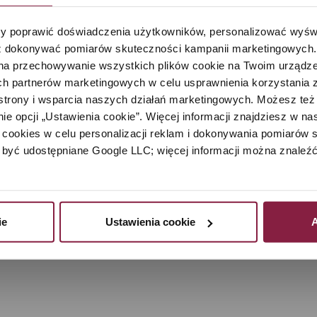
16,90 zł -
Inpost
Paczkomat24/7
 poprawić doświadczenia użytkowników, personalizować wyświet
21
 dokonywać pomiarów skuteczności kampanii marketingowych. Je
pł
na przechowywanie wszystkich plików cookie na Twoim urządzen
h partnerów marketingowych w celu usprawnienia korzystania z 
strony i wsparcia naszych działań marketingowych. Możesz też 
e opcji „Ustawienia cookie”. Więcej informacji znajdziesz w nas
cookies w celu personalizacji reklam i dokonywania pomiarów s
ane indywidualnie, w tym celu prosimy o kontakt z Biure
być udostępniane Google LLC; więcej informacji można znaleźć
dnym zamówieniu, aby uniknąć powielania kosztów
i są doliczane do każdego zamówienia osobno.
ie
Ustawienia cookie
A
 wliczone w koszty. Opakowania są odpowiednich