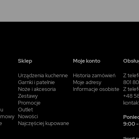
Sklep
Moje konto
Obsług
Urządzenia kuchenne
Historia zamówień
Z tele
Garnki i patelnie
Moje adresy
801 80
Noże i akcesoria
Informacje osobiste
Z tele
Zestawy
+48 58
Promocje
kontak
su
Outlet
 umowy
Nowości
Ponied
e
Najczęściej kupowane
9:00 -
*koszt p