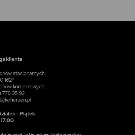
a klienta
fonów stacjonarnych:
0 162*
fonów komórkowych:
 778 95 92
t@kohersen.pl
ziałek - Piątek
 17:00
ołączenia jak za 1 impuls wg taryfy operatora