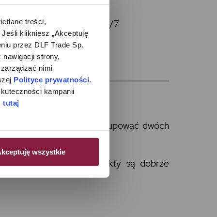
lane treści, 
,90 zł -
Inpost
Paczkomat24/7
śli klikniesz „Akceptuję 
atne przy odbiorze
iu przez DLF Trade Sp. 
nawigacji strony, 
zarządzać nimi 
zej 
Polityce prywatności
. 
kuteczności kampanii 
m Obsługi Klienta.
 
tutaj
 transportu. Nie możemy grupować dwóch
kceptuję wszystkie
 rozmiarów i Twoje produkty są dobrze