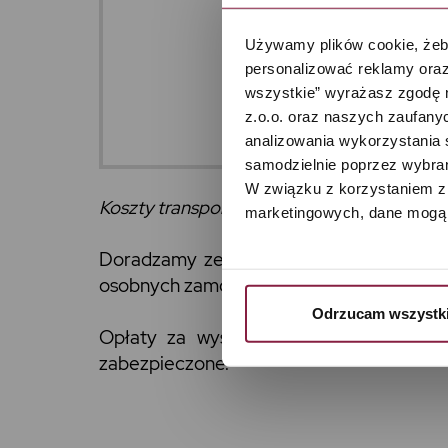
Używamy plików cookie, żeby
personalizować reklamy oraz
wszystkie” wyrażasz zgodę 
z.o.o. oraz naszych zaufanyc
analizowania wykorzystania 
samodzielnie poprzez wybrani
W związku z korzystaniem z 
Koszty transportu poza granicę RP są ustal
marketingowych, dane mogą 
Doradzamy zebrać kilka produktów w je
osobnych zamówień dlatego koszty wysyłk
Odrzucam wszystk
Opłaty za wysyłkę oraz opakowanie są
zabezpieczone.