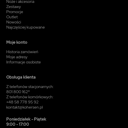
Noże i akcesoria
Zestawy
Promocje
Outlet
Nowości
Najczęściej kupowane
Moje konto
Historia zamówień
Moje adresy
Informacje osobiste
Obsługa klienta
Z telefonów stacjonarnych:
801 800 162*
Z telefonów komórkowych:
+48 58 778 95 92
kontakt@kohersen.pl
Poniedziałek - Piątek
9:00 - 17:00