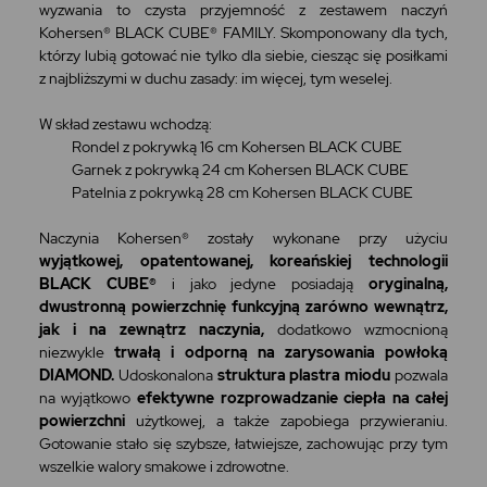
wyzwania to czysta przyjemność z zestawem naczyń
Kohersen® BLACK CUBE® FAMILY. Skomponowany dla tych,
którzy lubią gotować nie tylko dla siebie, ciesząc się posiłkami
z najbliższymi w duchu zasady: im więcej, tym weselej.
W skład zestawu wchodzą:
Rondel z pokrywką 16 cm Kohersen BLACK CUBE
Garnek z pokrywką 24 cm Kohersen BLACK CUBE
Patelnia z pokrywką 28 cm Kohersen BLACK CUBE
Naczynia Kohersen® zostały wykonane przy użyciu
wyjątkowej, opatentowanej, koreańskiej technologii
BLACK CUBE®
i jako jedyne posiadają
oryginalną,
dwustronną powierzchnię funkcyjną zarówno wewnątrz,
jak i na zewnątrz naczynia,
dodatkowo wzmocnioną
niezwykle
trwałą i odporną na zarysowania powłoką
DIAMOND.
Udoskonalona
struktura plastra miodu
pozwala
na wyjątkowo
efektywne rozprowadzanie ciepła na całej
powierzchni
użytkowej, a także zapobiega przywieraniu.
Gotowanie stało się szybsze, łatwiejsze, zachowując przy tym
wszelkie walory smakowe i zdrowotne.