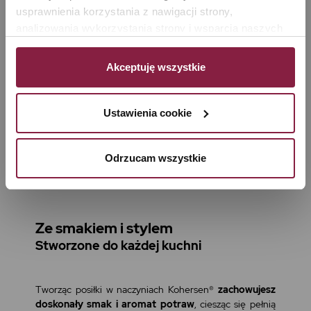
usprawnienia korzystania z nawigacji strony, 
analizowania wykorzystania strony i wsparcia naszych 
działań marketingowych. Możesz też zarządzać nimi 
samodzielnie poprzez wybranie opcji „Ustawienia 
Akceptuję wszystkie
cookie”. Więcej informacji znajdziesz w naszej 
Polityce 
prywatności
. W związku z korzystaniem z cookies w 
celu personalizacji reklam i dokonywania pomiarów 
Ustawienia cookie
skuteczności kampanii marketingowych, dane mogą być 
udostępniane Google LLC; więcej informacji można 
Odrzucam wszystkie
znaleźć 
tutaj
Ze smakiem i stylem
Stworzone do każdej kuchni
Tworząc posiłki w naczyniach Kohersen®
zachowujesz
doskonały smak i aromat potraw
, ciesząc się pełnią