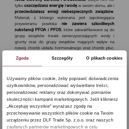
tylko
oszczędzasz energię i wodę
w swoim domu, ale i
przeciwdziałasz emisji niebezpiecznych związków
.
Materiał, z którego wykonana jest zapobiegająca
przywieraniu powłoka
nie zawiera szkodliwych
substancji PFOA i PFOS
, które zakwalifikowane są do
grupy związków trwale zanieczyszczających wody i
grunty oraz do grupy związków mających wpływ na
rozwój chorób układu hormonalnego oraz chorób płuc.
Wiele patelni i garnków dostępnych na rynku posiada
Zgoda
Szczegóły
O plikach cookies
powłokę zapobiegającą przywieraniu, której uszkodzenie
sprawia, że naczynie nie nadaje się już do użycia, gdyż do
pokarmów przenikają wymienione powyżej szkodliwe
substancje. Kohersen® BLACK CUBE® stanowi zatem
Używamy plików cookie, żeby poprawić doświadczenia 
korzystny dla zdrowia wybór.
użytkowników, personalizować wyświetlane treści, 
personalizować reklamy oraz dokonywać pomiarów 
skuteczności kampanii marketingowych. Jeśli klikniesz 
„Akceptuję wszystkie” wyrażasz zgodę na 
przechowywanie wszystkich plików cookie na Twoim 
urządzeniu przez DLF Trade Sp. z.o.o. oraz naszych 
zaufanych partnerów marketingowych w celu 