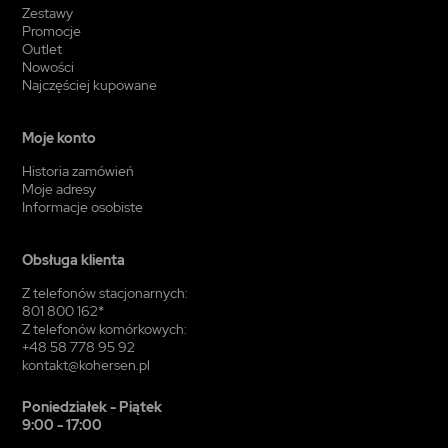
Zestawy
Promocje
Outlet
Nowości
Najczęściej kupowane
Moje konto
Historia zamówień
Moje adresy
Informacje osobiste
Obsługa klienta
Z telefonów stacjonarnych:
801 800 162*
Z telefonów komórkowych:
+48 58 778 95 92
kontakt@kohersen.pl
Poniedziałek - Piątek
9:00 - 17:00