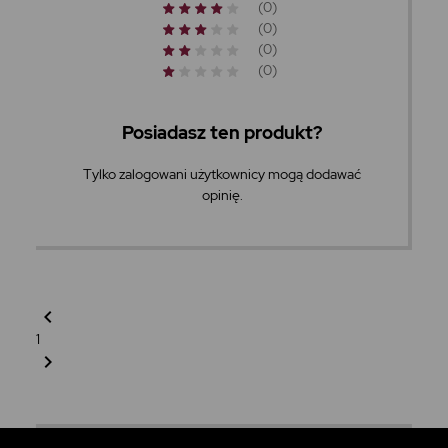
(0)
(0)
(0)
(0)
Posiadasz ten produkt?
Tylko zalogowani użytkownicy mogą dodawać
opinię.
chevron_left
1
chevron_right