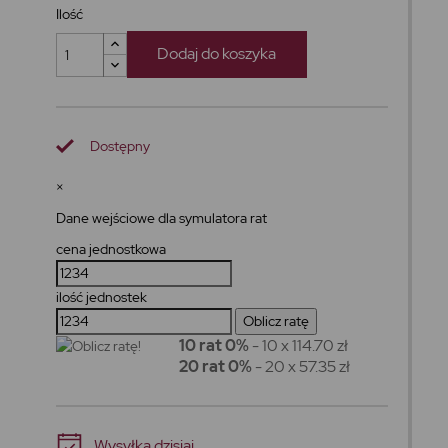
Ilość
Dodaj do koszyka
Dostępny
×
Dane wejściowe dla symulatora rat
cena jednostkowa
ilość jednostek
10 rat 0%
- 10 x 114.70 zł
20 rat 0%
- 20 x 57.35 zł
Wysyłka dzisiaj