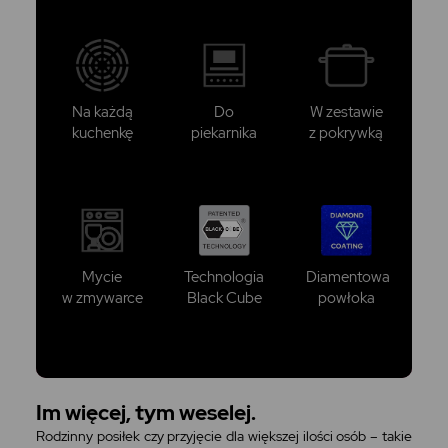
Na każdą
Do
W zestawie
kuchenkę
piekarnika
z pokrywką
Mycie
Technologia
Diamentowa
w zmywarce
Black Cube
powłoka
Im więcej, tym weselej.
Rodzinny posiłek czy przyjęcie dla większej ilości osób – takie