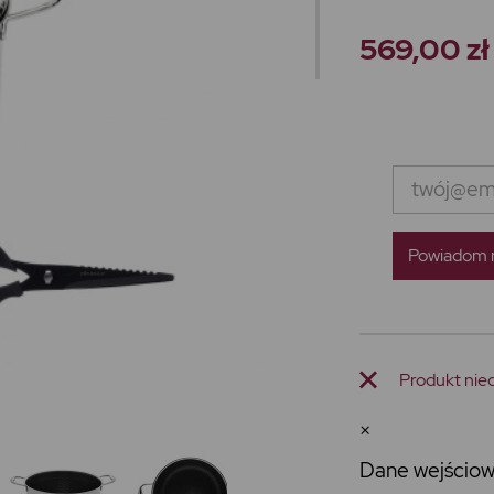
569,00 zł
Powiadom m
Produkt nie
×
Dane wejściow