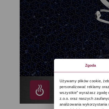
Zgoda
Używamy plików cookie, żeby
personalizować reklamy oraz
wszystkie” wyrażasz zgodę 
z.o.o. oraz naszych zaufanyc
analizowania wykorzystania 