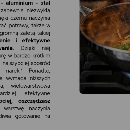
 - aluminium - stal
zapewnia niezwykłą
zięki czemu naczynia
zać potrawy, także w
gromną zaletą takiej
enie i efektywne
ania
. Dzięki niej
rę w bardzo krótkim
 najszybciej spośród
h marek.* Ponadto,
ia wymaga niższych
a, wielowarstwowa
ardziej efektywne
bciej, oszczędzasz
warstwę naczynia
liwia gotowanie na