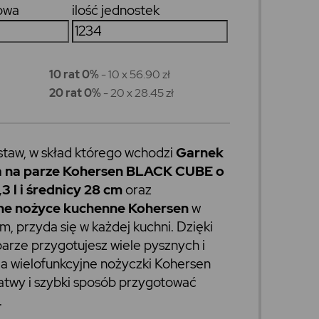
owa
ilość jednostek
10 rat 0%
- 10 x 56.90 zł
20 rat 0%
- 20 x 28.45 zł
staw, w skład którego wchodzi
Garnek
a na parze Kohersen BLACK CUBE o
3 l i średnicy 28 cm
oraz
ne nożyce kuchenne Kohersen
w
m, przyda się w każdej kuchni. Dzięki
arze przygotujesz wiele pysznych i
a wielofunkcyjne nożyczki Kohersen
atwy i szybki sposób przygotować
.