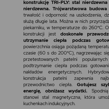
konstrukcję TRI-PLY: stal nierdzewna
nierdzewna. Trójwarstwowa budowa
trwałość i odporność na uszkodzenia, d
służą długie lata. Można w nich przyrząd
piekarniku, w temperaturze do 260°C. O
konstrukcji jest
doskonałe przewodz
utrzymanie ciepła podczas gotow
powierzchnia osiąga pożądaną temperatu
czasie (60 s do 200°C), nagrzewając się
przetestowanych patelni popularnyc
podtrzymanie ciepła podczas gotowan
nakładów energetycznych. Hybrydow
konstrukcja patelni zapewnia najb
przewodnictwo ciepła.
Gotujesz szy
energię, obniżasz wydatki.
Spodnią 
stanowi stal magnetyczna, która umoż
kuchenkach indukcyjnych.