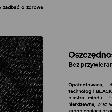
ie zadbać o zdrowe
Oszczędno
Bez przywieran
Opatentowana, d
technologii BLAC
plastra miodu.
Je
nierdzewnej
oraz
w
zapobiegającą przy