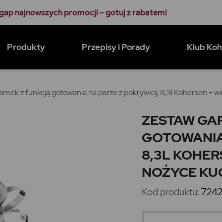
gap najnowszych promocji – gotuj z rabatem!
Produkty
Przepisy i Porady
Klub Ko
rnek z funkcją gotowania na parze z pokrywką, 8,3l Kohersen + 
ZESTAW GA
GOTOWANIA
8,3L KOHER
NOŻYCE KU
Kod produktu:
724