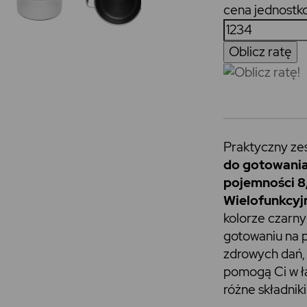
cena jednostk
Praktyczny ze
do gotowani
pojemności 8,
Wielofunkcyj
kolorze czarny
gotowaniu na p
zdrowych dań, 
pomogą Ci w ł
różne składniki