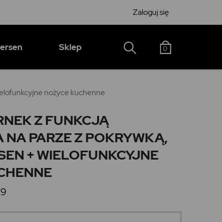
Zaloguj się
hersen
Sklep
0
wielofunkcyjne nożyce kuchenne
RNEK Z FUNKCJĄ
 NA PARZE Z POKRYWKĄ,
SEN + WIELOFUNKCYJNE
CHENNE
29