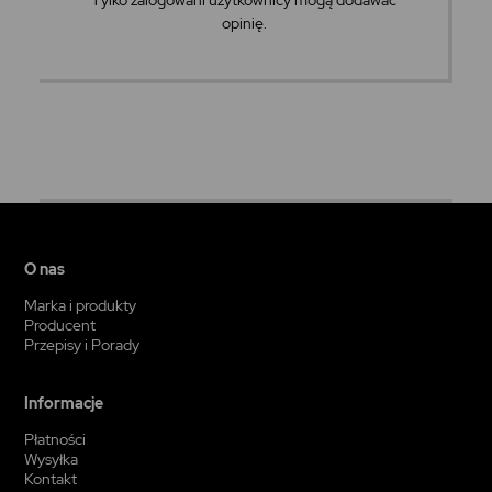
Tylko zalogowani użytkownicy mogą dodawać
opinię.
O nas
Marka i produkty
Producent
Przepisy i Porady
Informacje
Płatności
Wysyłka
Kontakt