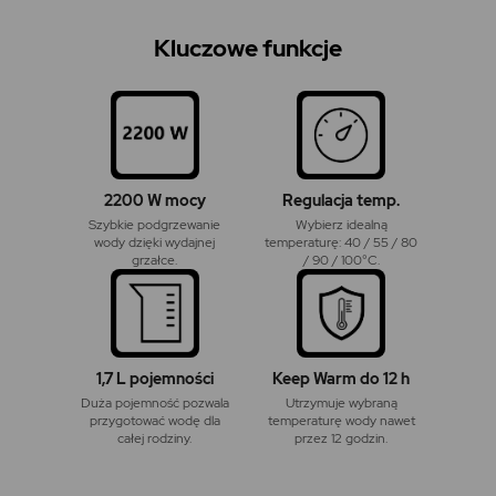
Kluczowe funkcje
2200 W mocy
Regulacja temp.
Szybkie podgrzewanie
Wybierz idealną
wody dzięki wydajnej
temperaturę: 40 / 55 / 80
grzałce.
/ 90 / 100°C.
1,7 L pojemności
Keep Warm do 12 h
Duża pojemność pozwala
Utrzymuje wybraną
przygotować wodę dla
temperaturę wody nawet
całej rodziny.
przez 12 godzin.