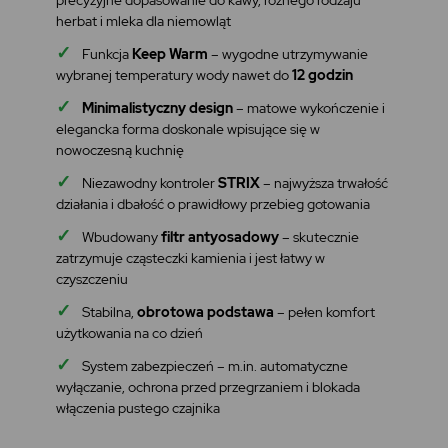
herbat i mleka dla niemowląt
✓
Funkcja
Keep Warm
– wygodne utrzymywanie
wybranej temperatury wody nawet do
12 godzin
✓
Minimalistyczny design
– matowe wykończenie i
elegancka forma doskonale wpisujące się w
nowoczesną kuchnię
✓
Niezawodny kontroler
STRIX
– najwyższa trwałość
działania i dbałość o prawidłowy przebieg gotowania
✓
Wbudowany
filtr antyosadowy
– skutecznie
zatrzymuje cząsteczki kamienia i jest łatwy w
czyszczeniu
✓
Stabilna,
obrotowa podstawa
– pełen komfort
użytkowania na co dzień
✓
System zabezpieczeń – m.in. automatyczne
wyłączanie, ochrona przed przegrzaniem i blokada
włączenia pustego czajnika