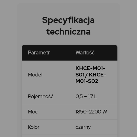
Specyfikacja
techniczna
Parametr
Wartość
KHCE-M01-
Model
S01 / KHCE-
M01-S02
Pojemność
0,5 – 1,7 L
Moc
1850–2200 W
Kolor
czarny