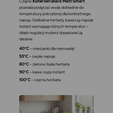
Czajnik
Kohersen Black Matt Smart
pozwala podgrzać wodę dokładnie do
temperatury potrzebnej dla konkretnego
napoju. Delikatne herbaty, kawa czy napoje
instant wymagają różnych temperatur –
dzięki regulacji możesz dopasować ją
idealnie.
40°C
– mieszanki dla niemowląt
55°C
– ciepłe napoje
80°C
– zielona i biała herbata
90°C
– kawa i zupy instant
100°C
– czarna herbata