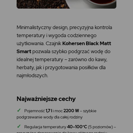
Minimalistyczny design, precyzyjna kontrola
temperatury i wygoda codziennego
użytkowania. Czajnik
Kohersen Black Matt
Smart
pozwala szybko podgrzać wodę do
idealnej temperatury – zarówno do kawy,
herbaty, jak i przygotowania posiłków dla
najmłodszych.
Najważniejsze cechy
✓
Pojemność
1,7 l
i moc
2200 W
– szybkie
podgrzewanie wody dla całej rodziny
✓
Regulacja temperatury
40–100°C
(5 poziomów) –
precyzyjne dopasowanie do kawy, różnego rodzaju