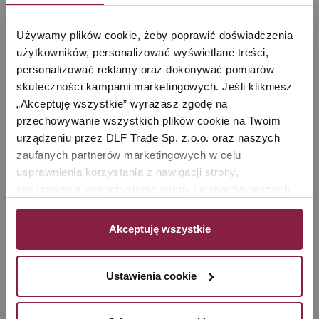
Używamy plików cookie, żeby poprawić doświadczenia 
użytkowników, personalizować wyświetlane treści, 
personalizować reklamy oraz dokonywać pomiarów 
skuteczności kampanii marketingowych. Jeśli klikniesz 
„Akceptuję wszystkie” wyrażasz zgodę na 
przechowywanie wszystkich plików cookie na Twoim 
urządzeniu przez DLF Trade Sp. z.o.o. oraz naszych 
zaufanych partnerów marketingowych w celu 
Bezpieczeństwo i kontrola
usprawnienia korzystania z nawigacji strony, 
pracy
analizowania wykorzystania strony i wsparcia naszych 
działań marketingowych. Możesz też zarządzać nimi 
Czajnik automatycznie wyłącza się po
samodzielnie poprzez wybranie opcji „Ustawienia 
Akceptuję wszystkie
osiągnięciu wybranej temperatury.
cookie”. Więcej informacji znajdziesz w naszej 
Polityce 
prywatności
. W związku z korzystaniem z cookies w 
Zastosowane zabezpieczenia chronią
celu personalizacji reklam i dokonywania pomiarów 
urządzenie i zwiększają bezpieczeństwo
Ustawienia cookie
skuteczności kampanii marketingowych, dane mogą być 
użytkowania.
udostępniane Google LLC; więcej informacji można 