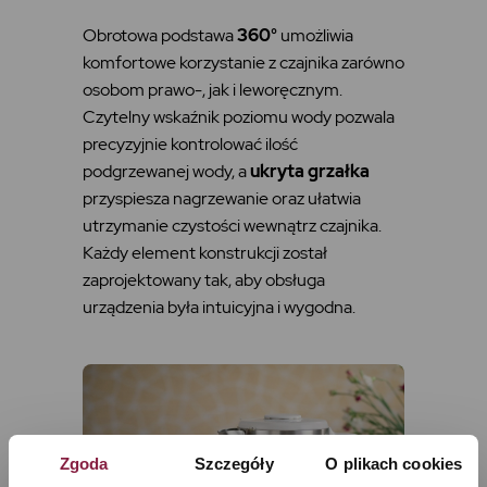
Obrotowa podstawa
360°
umożliwia
komfortowe korzystanie z czajnika zarówno
osobom prawo-, jak i leworęcznym.
Czytelny wskaźnik poziomu wody pozwala
precyzyjnie kontrolować ilość
podgrzewanej wody, a
ukryta grzałka
przyspiesza nagrzewanie oraz ułatwia
utrzymanie czystości wewnątrz czajnika.
Każdy element konstrukcji został
zaprojektowany tak, aby obsługa
urządzenia była intuicyjna i wygodna.
Zgoda
Szczegóły
O plikach cookies