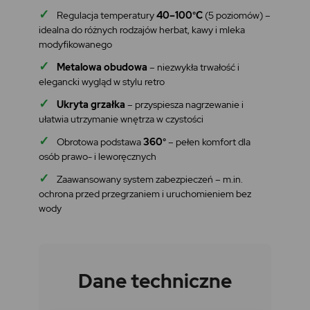
✓
Regulacja temperatury
40–100°C
(5 poziomów) –
idealna do różnych rodzajów herbat, kawy i mleka
modyfikowanego
✓
Metalowa obudowa
– niezwykła trwałość i
elegancki wygląd w stylu retro
✓
Ukryta grzałka
– przyspiesza nagrzewanie i
ułatwia utrzymanie wnętrza w czystości
✓
Obrotowa podstawa
360°
– pełen komfort dla
osób prawo- i leworęcznych
✓
Zaawansowany system zabezpieczeń – m.in.
ochrona przed przegrzaniem i uruchomieniem bez
wody
Dane techniczne