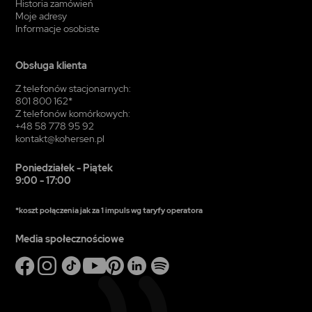
Historia zamówień
Moje adresy
Informacje osobiste
Obsługa klienta
Z telefonów stacjonarnych:
801 800 162*
Z telefonów komórkowych:
+48 58 778 95 92
kontakt@kohersen.pl
Poniedziałek - Piątek
9:00 - 17:00
*koszt połączenia jak za 1 impuls wg taryfy operatora
Media społecznościowe