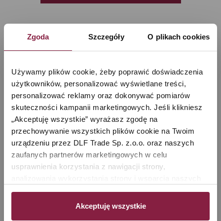
Zgoda
Szczegóły
O plikach cookies
Używamy plików cookie, żeby poprawić doświadczenia 
użytkowników, personalizować wyświetlane treści, 
personalizować reklamy oraz dokonywać pomiarów 
skuteczności kampanii marketingowych. Jeśli klikniesz 
„Akceptuję wszystkie” wyrażasz zgodę na 
przechowywanie wszystkich plików cookie na Twoim 
urządzeniu przez DLF Trade Sp. z.o.o. oraz naszych 
zaufanych partnerów marketingowych w celu 
Wielofunkcyjny robot kuchenny z
funkcją gotowania Kohersen CY021,
usprawnienia korzystania z nawigacji strony, 
szary
analizowania wykorzystania strony i wsparcia naszych 
działań marketingowych. Możesz też zarządzać nimi 
2 999,00 zł
samodzielnie poprzez wybranie opcji „Ustawienia 
Akceptuję wszystkie
Zobacz
cookie”. Więcej informacji znajdziesz w naszej 
Polityce 