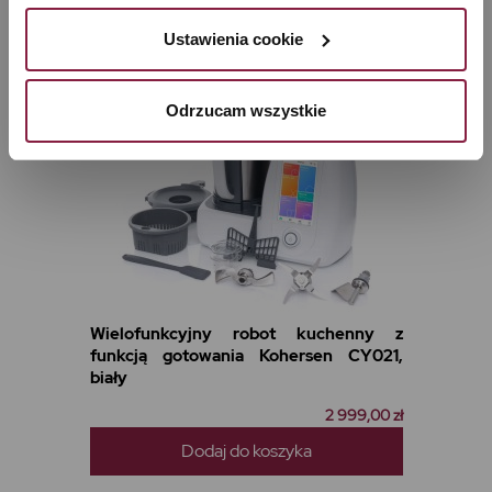
prywatności
. W związku z korzystaniem z cookies w 
celu personalizacji reklam i dokonywania pomiarów 
Ustawienia cookie
skuteczności kampanii marketingowych, dane mogą być 
udostępniane Google LLC; więcej informacji można 
Odrzucam wszystkie
znaleźć 
tutaj
Wielofunkcyjny robot kuchenny z
funkcją gotowania Kohersen CY021,
biały
2 999,00 zł
Dodaj do koszyka