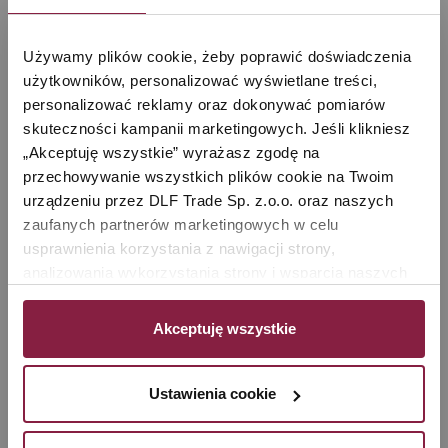
Używamy plików cookie, żeby poprawić doświadczenia 
użytkowników, personalizować wyświetlane treści, 
personalizować reklamy oraz dokonywać pomiarów 
skuteczności kampanii marketingowych. Jeśli klikniesz 
„Akceptuję wszystkie” wyrażasz zgodę na 
przechowywanie wszystkich plików cookie na Twoim 
(0)
(0)
urządzeniu przez DLF Trade Sp. z.o.o. oraz naszych 
(0)
zaufanych partnerów marketingowych w celu 
(0)
usprawnienia korzystania z nawigacji strony, 
(0)
analizowania wykorzystania strony i wsparcia naszych 
działań marketingowych. Możesz też zarządzać nimi 
Podoba Ci się nasz przepis?
samodzielnie poprzez wybranie opcji „Ustawienia 
Akceptuję wszystkie
Podziel się opinią
cookie”. Więcej informacji znajdziesz w naszej 
Polityce 
prywatności
. W związku z korzystaniem z cookies w 
Dodaj recenzję
celu personalizacji reklam i dokonywania pomiarów 
Ustawienia cookie
skuteczności kampanii marketingowych, dane mogą być 
udostępniane Google LLC; więcej informacji można 