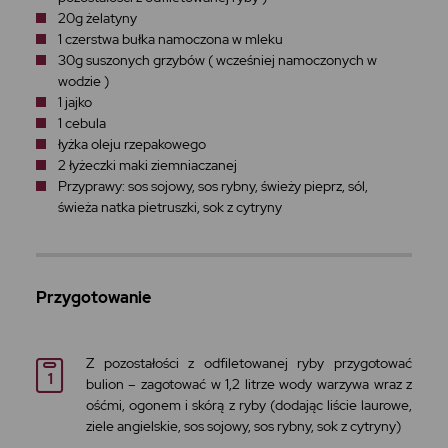
20g żelatyny
1 czerstwa bułka namoczona w mleku
30g suszonych grzybów ( wcześniej namoczonych w
wodzie )
1 jajko
1 cebula
łyżka oleju rzepakowego
2 łyżeczki maki ziemniaczanej
Przyprawy: sos sojowy, sos rybny, świeży pieprz, sól,
świeża natka pietruszki, sok z cytryny
Przygotowanie
Z pozostałości z odfiletowanej ryby przygotować
bulion – zagotować w 1,2 litrze wody warzywa wraz z
ośćmi, ogonem i skórą z ryby (dodając liście laurowe,
ziele angielskie, sos sojowy, sos rybny, sok z cytryny)