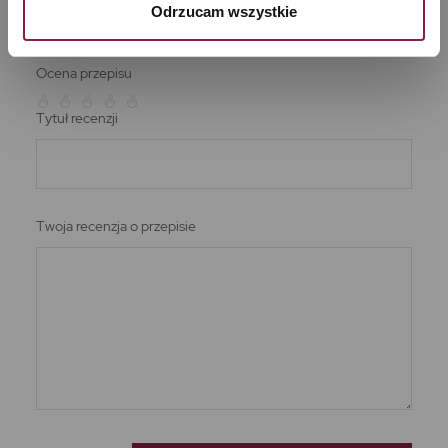
Odrzucam wszystkie
znaleźć 
tutaj
Ocena przepisu
Tytuł recenzji
Twoja recenzja o przepisie