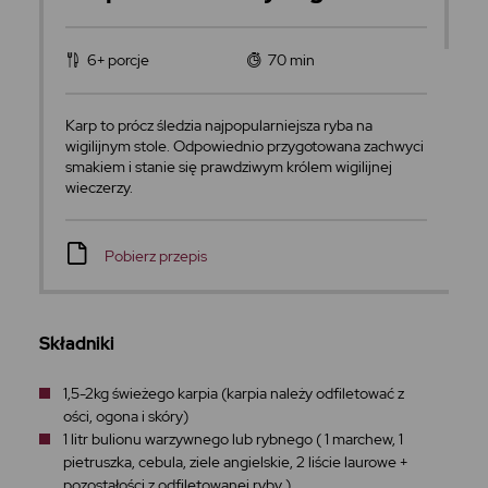
6+ porcje
70 min
Karp to prócz śledzia najpopularniejsza ryba na
wigilijnym stole. Odpowiednio przygotowana zachwyci
smakiem i stanie się prawdziwym królem wigilijnej
wieczerzy.
Pobierz przepis
Składniki
1,5-2kg świeżego karpia (karpia należy odfiletować z
ości, ogona i skóry)
1 litr bulionu warzywnego lub rybnego ( 1 marchew, 1
pietruszka, cebula, ziele angielskie, 2 liście laurowe +
pozostałości z odfiletowanej ryby )